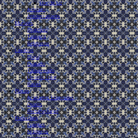
Flor de Liz
Astriado
Antiderrapante
Murales
Realzado
Talavera
Religiosos
Lavabos
Dona
Ovalado
Talavereado
Un solo color
Bases
Placas
Acabados Especiales
Ovalos
Rectángulares
Especiales
Fuentes
Números