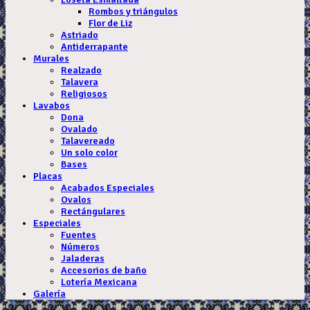
Rombos y triángulos
Flor de Liz
Astriado
Antiderrapante
Murales
Realzado
Talavera
Religiosos
Lavabos
Dona
Ovalado
Talavereado
Un solo color
Bases
Placas
Acabados Especiales
Ovalos
Rectángulares
Especiales
Fuentes
Números
Jaladeras
Accesorios de baño
Lotería Mexicana
Galería