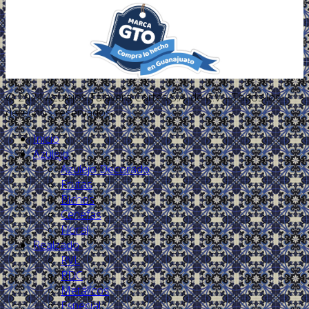
© 2024 Azulejos Talavera Cortés S.A. de C.V. - Todos los
derechos reservados.
Inicio
Azulejo
Azulejo Decorado
Frutas
Bichos
Cenefas
Floral
Realzado
RVL
RDC
Metálicos
Especial