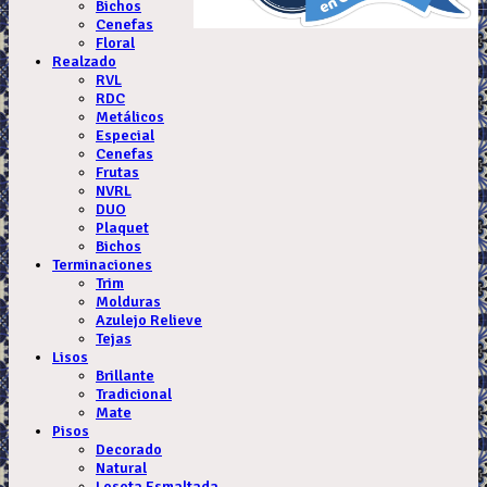
Bichos
Cenefas
Floral
Realzado
RVL
RDC
Metálicos
Especial
Cenefas
Frutas
NVRL
DUO
Plaquet
Bichos
Terminaciones
Trim
Molduras
Azulejo Relieve
Tejas
Lisos
Brillante
Tradicional
Mate
Pisos
Decorado
Natural
Loseta Esmaltada