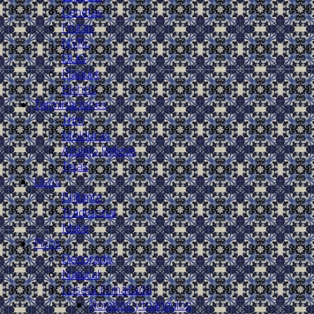
Cenefas
Frutas
NVRL
DUO
Plaquet
Bichos
Terminaciones
Trim
Molduras
Azulejo Relieve
Tejas
Lisos
Brillante
Tradicional
Mate
Pisos
Decorado
Natural
Loseta Esmaltada
Rombos y triángulos