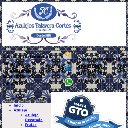
Calle
Distrito Federal # 8
talaveracortes@gmail.co
Zona Centro
(418) 182 09 00
Dolores Hidalgo C.I.N.
(418) 182 12 52
Guanajuato, México
(418) 101 1014
C.P. 37800
.
Inicio
Azulejo
Azulejo
Decorado
Frutas