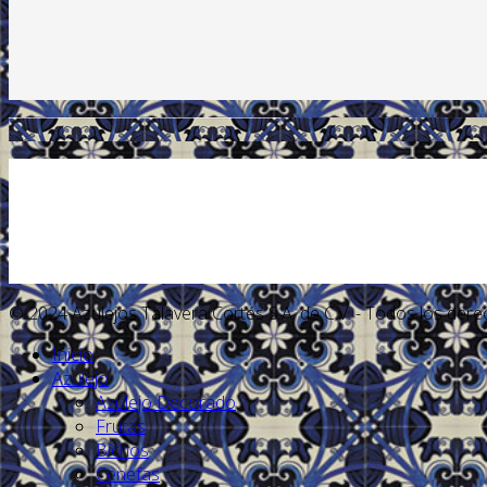
.
© 2024 Azulejos Talavera Cortés S.A. de C.V. - Todos los der
Inicio
Azulejo
Azulejo Decorado
Frutas
Bichos
Cenefas