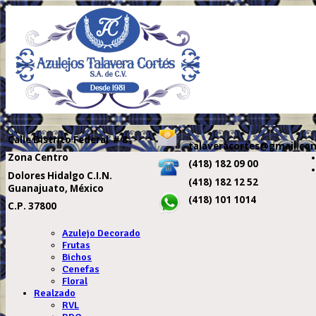
Calle
Distrito Federal # 8
talaveracortes@gmail.co
Zona Centro
(418) 182 09 00
Dolores Hidalgo C.I.N.
(418) 182 12 52
Guanajuato, México
(418) 101 1014
C.P. 37800
Azulejo Decorado
Frutas
Bichos
Cenefas
Floral
Realzado
RVL