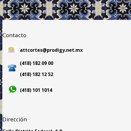
Contacto
attcortes@prodigy.net.mx
(418) 182 09 00
(418) 182 12 52
(418) 101 1014
Dirección