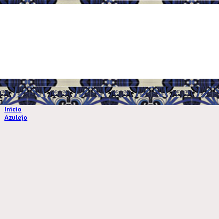
.
m
Inicio
Azulejo