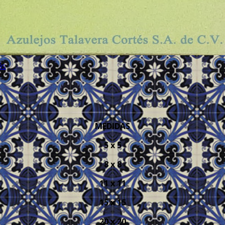
ás
MEDIDAS
5 x 5
8 x 8
11 x 11
15 x 15
20 x 20