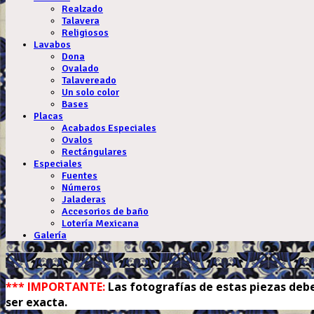
Realzado
Talavera
Religiosos
Lavabos
Dona
Ovalado
Talavereado
Un solo color
Bases
Placas
Acabados Especiales
Ovalos
Rectángulares
Especiales
Fuentes
Números
Jaladeras
Accesorios de baño
Lotería Mexicana
Galería
.
*** IMPORTANTE:
Las fotografías de estas piezas debe
ser exacta.