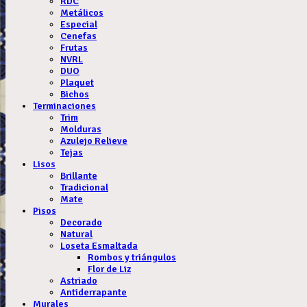
RDC
Metálicos
Especial
Cenefas
Frutas
NVRL
DUO
Plaquet
Bichos
Terminaciones
Trim
Molduras
Azulejo Relieve
Tejas
Lisos
Brillante
Tradicional
Mate
Pisos
Decorado
Natural
Loseta Esmaltada
Rombos y triángulos
Flor de Liz
Astriado
Antiderrapante
Murales