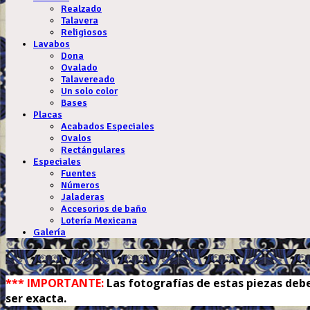
Realzado
Talavera
Religiosos
Lavabos
Dona
Ovalado
Talavereado
Un solo color
Bases
Placas
Acabados Especiales
Ovalos
Rectángulares
Especiales
Fuentes
Números
Jaladeras
Accesorios de baño
Lotería Mexicana
Galería
.
*** IMPORTANTE:
Las fotografías de estas piezas debe
ser exacta.