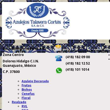
Calle
Distrito Federal # 8
talaveracortes@gmail.co
Zona Centro
(418) 182 09 00
Dolores Hidalgo C.I.N.
(418) 182 12 52
Guanajuato, México
(418) 101 1014
C.P. 37800
Azulejo Decorado
Frutas
Bichos
Cenefas
Floral
Realzado
RVL