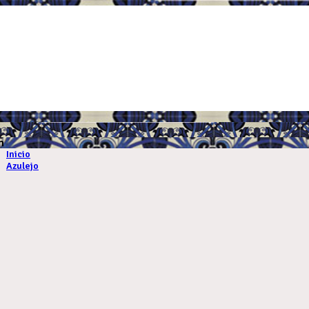
.
m
Inicio
Azulejo