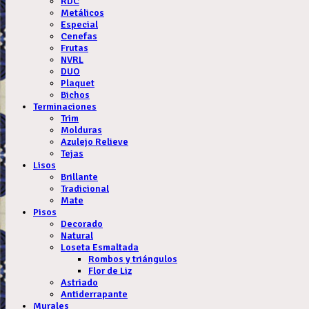
RDC
Metálicos
Especial
Cenefas
Frutas
NVRL
DUO
Plaquet
Bichos
Terminaciones
Trim
Molduras
Azulejo Relieve
Tejas
Lisos
Brillante
Tradicional
Mate
Pisos
Decorado
Natural
Loseta Esmaltada
Rombos y triángulos
Flor de Liz
Astriado
Antiderrapante
Murales