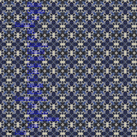
Bichos
Cenefas
Floral
Realzado
RVL
RDC
Metálicos
Especial
Cenefas
Frutas
NVRL
DUO
Plaquet
Bichos
Terminaciones
Trim
Molduras
Azulejo Relieve
Tejas
Lisos