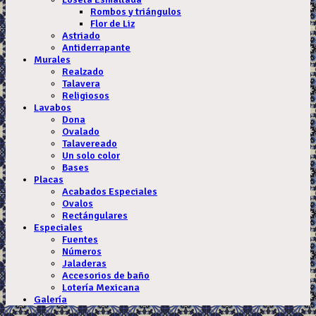
Rombos y triángulos
Flor de Liz
Astriado
Antiderrapante
Murales
Realzado
Talavera
Religiosos
Lavabos
Dona
Ovalado
Talavereado
Un solo color
Bases
Placas
Acabados Especiales
Ovalos
Rectángulares
Especiales
Fuentes
Números
Jaladeras
Accesorios de baño
Lotería Mexicana
Galería