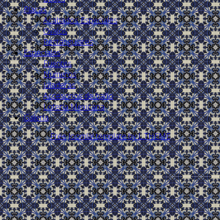
Placas
Acabados Especiales
Ovalos
Rectángulares
Especiales
Fuentes
Números
Jaladeras
Accesorios de baño
Lotería Mexicana
Galería
Free Joomla! template by L.THEME