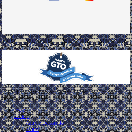
.
© 2024 Azulejos Talavera Cortés S.A. de C.V. - Todos los
derechos reservados.
Inicio
Azulejo
Azulejo Decorado
Frutas