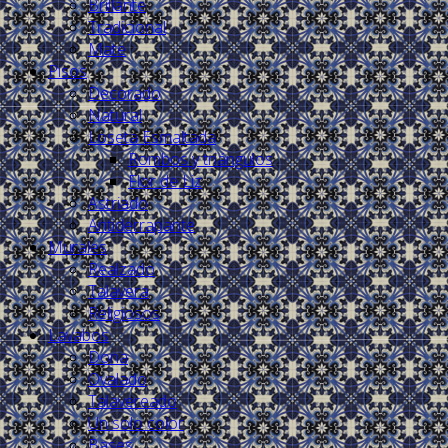
Brillante
Tradicional
Mate
Pisos
Decorado
Natural
Loseta Esmaltada
Rombos y triángulos
Flor de Liz
Astriado
Antiderrapante
Murales
Realzado
Talavera
Religiosos
Lavabos
Dona
Ovalado
Talavereado
Un solo color
Bases