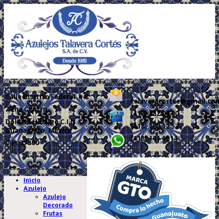
Calle
Distrito Federal # 8
talaveracortes@gmail.co
Zona Centro
(418) 182 09 00
Dolores Hidalgo C.I.N.
(418) 182 12 52
Guanajuato, México
(418) 101 1014
C.P. 37800
.
Inicio
Azulejo
Azulejo
Decorado
Frutas