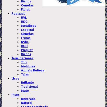
Bichos
Cenefas
Floral
Realzado
RVL
RDC
Metálicos
Especial
Cenefas
Frutas
NVRL
DUO
Plaquet
Bichos
Terminaciones
Trim
Molduras
Azulejo Relieve
Tejas
Lisos
Brillante
Tradicional
Mate
Pisos
Decorado
Natural
Loseta Esmaltada