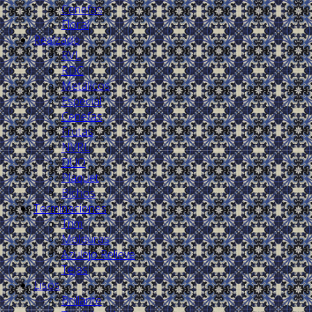
Cenefas
Floral
Realzado
RVL
RDC
Metálicos
Especial
Cenefas
Frutas
NVRL
DUO
Plaquet
Bichos
Terminaciones
Trim
Molduras
Azulejo Relieve
Tejas
Lisos
Brillante