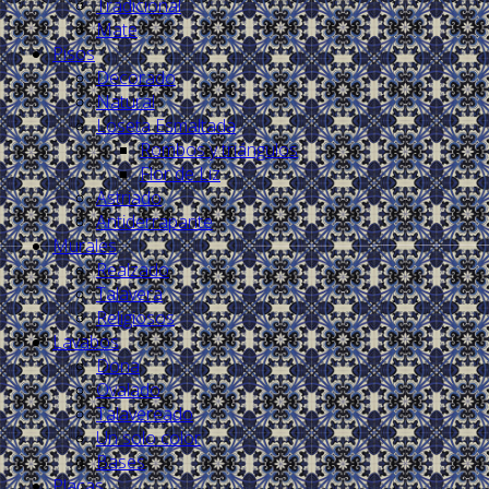
Tradicional
Mate
Pisos
Decorado
Natural
Loseta Esmaltada
Rombos y triángulos
Flor de Liz
Astriado
Antiderrapante
Murales
Realzado
Talavera
Religiosos
Lavabos
Dona
Ovalado
Talavereado
Un solo color
Bases
Placas