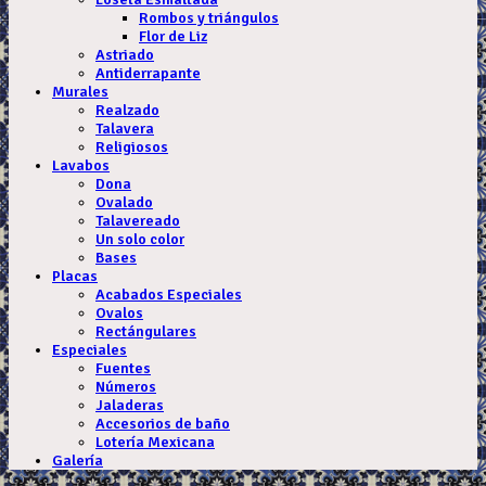
Rombos y triángulos
Flor de Liz
Astriado
Antiderrapante
Murales
Realzado
Talavera
Religiosos
Lavabos
Dona
Ovalado
Talavereado
Un solo color
Bases
Placas
Acabados Especiales
Ovalos
Rectángulares
Especiales
Fuentes
Números
Jaladeras
Accesorios de baño
Lotería Mexicana
Galería