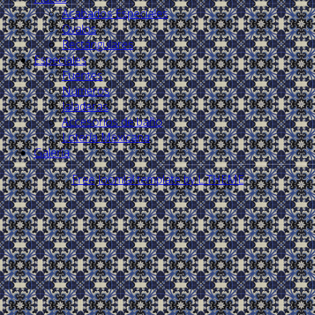
Acabados Especiales
Ovalos
Rectángulares
Especiales
Fuentes
Números
Jaladeras
Accesorios de baño
Lotería Mexicana
Galería
Free Joomla! template by L.THEME