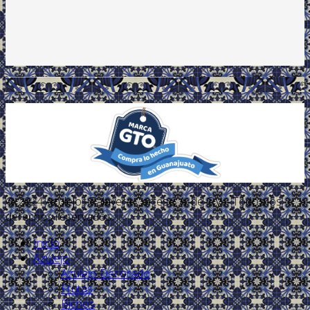
.
© 2024 Azulejos Talavera Cortés S.A. de C.V. - Todos los
derechos reservados.
Inicio
Azulejo
Azulejo Decorado
Frutas
Bichos