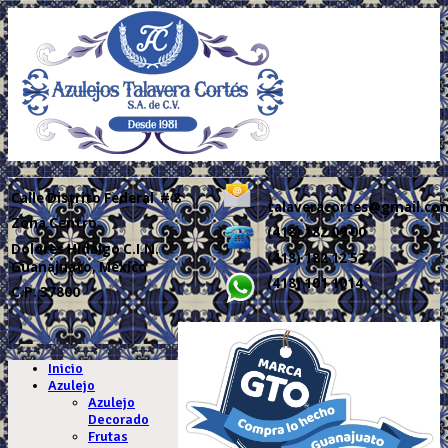
Calle
Distrito Federal # 8
talaveracortes@gmail.co
Zona Centro
(418) 182 09 00
Dolores Hidalgo C.I.N.
(418) 182 12 52
Guanajuato, México
(418) 101 1014
C.P. 37800
.
Inicio
Azulejo
Azulejo
Decorado
Frutas