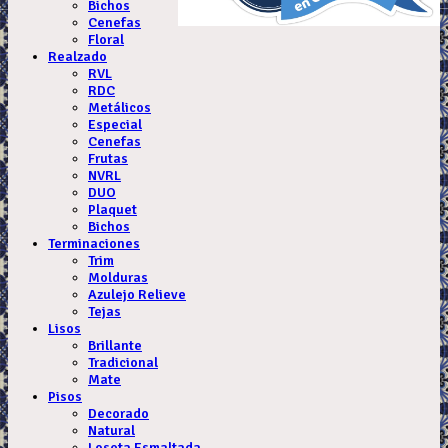
Bichos
Cenefas
Floral
Realzado
RVL
RDC
Metálicos
Especial
Cenefas
Frutas
NVRL
DUO
Plaquet
Bichos
Terminaciones
Trim
Molduras
Azulejo Relieve
Tejas
Lisos
Brillante
Tradicional
Mate
Pisos
Decorado
Natural
Loseta Esmaltada