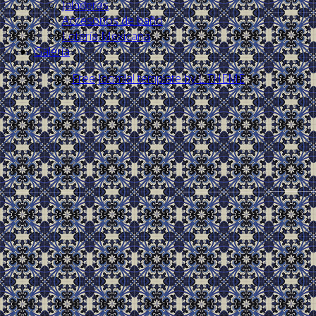
Jaladeras
Accesorios de baño
Lotería Mexicana
Galería
Free Joomla! template by L.THEME