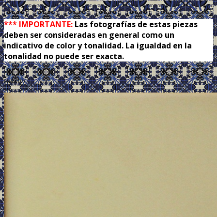
.
*** IMPORTANTE:
Las fotografías de estas piezas
deben ser consideradas en general como un
indicativo de color y tonalidad. La igualdad en la
tonalidad no puede ser exacta.
Melon (M)