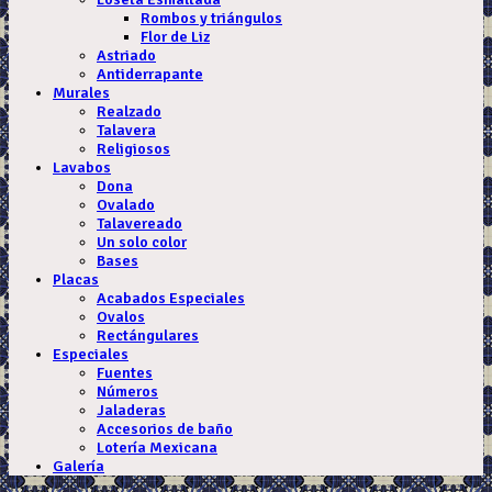
Rombos y triángulos
Flor de Liz
Astriado
Antiderrapante
Murales
Realzado
Talavera
Religiosos
Lavabos
Dona
Ovalado
Talavereado
Un solo color
Bases
Placas
Acabados Especiales
Ovalos
Rectángulares
Especiales
Fuentes
Números
Jaladeras
Accesorios de baño
Lotería Mexicana
Galería