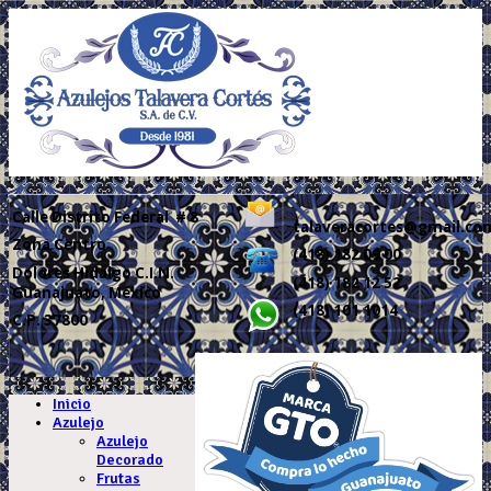
Calle
Distrito Federal # 8
talaveracortes@gmail.co
Zona Centro
(418) 182 09 00
Dolores Hidalgo C.I.N.
(418) 182 12 52
Guanajuato, México
(418) 101 1014
C.P. 37800
.
Inicio
Azulejo
Azulejo
Decorado
Frutas