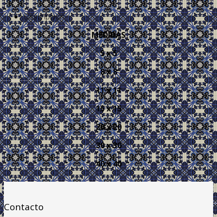
Descripción
MEDIDAS
5 x 5
8 x 8
11 x 11
15 x 15
20 x 20
30 x 30
40 x 40
Contacto