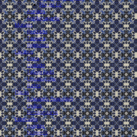
Flor de Liz
Astriado
Antiderrapante
Murales
Realzado
Talavera
Religiosos
Lavabos
Dona
Ovalado
Talavereado
Un solo color
Bases
Placas
Acabados Especiales
Ovalos
Rectángulares
Especiales
Fuentes
Números