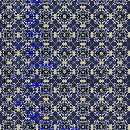
Especial
Cenefas
Frutas
NVRL
DUO
Plaquet
Bichos
Terminaciones
Trim
Molduras
Azulejo Relieve
Tejas
Lisos
Brillante
Tradicional
Mate
Pisos
Decorado
Natural
Loseta Esmaltada
Rombos y triángulos