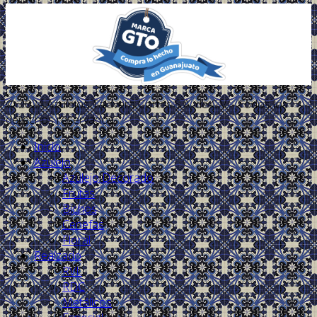
© 2024 Azulejos Talavera Cortés S.A. de C.V. - Todos los
derechos reservados.
Inicio
Azulejo
Azulejo Decorado
Frutas
Bichos
Cenefas
Floral
Realzado
RVL
RDC
Metálicos