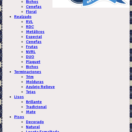
Bichos
Cenefas
Floral
Realzado
RVL
RDC
Metálicos
Especial
Cenefas
Frutas
NVRL
DUO
Plaquet
Bichos
Terminaciones
Trim
Molduras
Azulejo Relieve
Tejas
Lisos
Brillante
Tradicional
Mate
Pisos
Decorado
Natural
Loseta Esmaltada