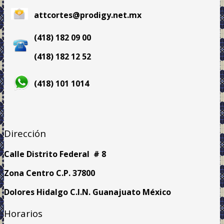
attcortes@prodigy.net.mx
(418) 182 09 00
(418) 182 12 52
(418) 101 1014
Dirección
Calle Distrito Federal # 8
Zona Centro C.P. 37800
Dolores Hidalgo C.I.N. Guanajuato México
Horarios