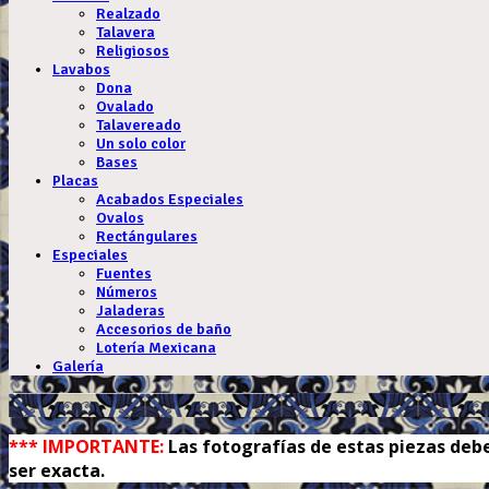
Realzado
Talavera
Religiosos
Lavabos
Dona
Ovalado
Talavereado
Un solo color
Bases
Placas
Acabados Especiales
Ovalos
Rectángulares
Especiales
Fuentes
Números
Jaladeras
Accesorios de baño
Lotería Mexicana
Galería
.
*** IMPORTANTE:
Las fotografías de estas piezas debe
ser exacta.