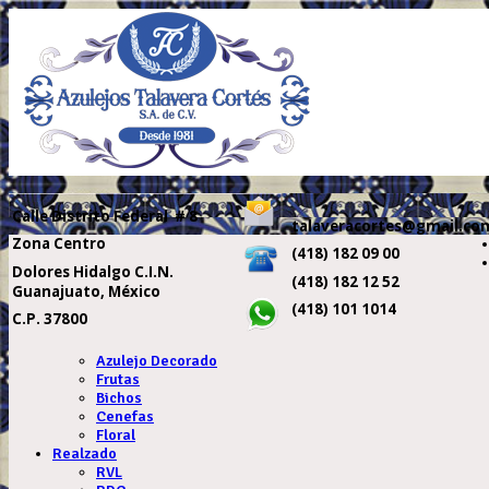
Calle
Distrito Federal # 8
talaveracortes@gmail.co
Zona Centro
(418) 182 09 00
Dolores Hidalgo C.I.N.
(418) 182 12 52
Guanajuato, México
(418) 101 1014
C.P. 37800
Azulejo Decorado
Frutas
Bichos
Cenefas
Floral
Realzado
RVL