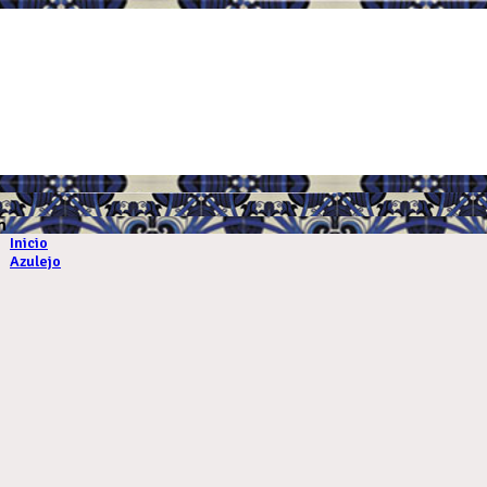
.
m
Inicio
Azulejo