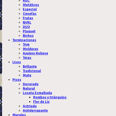
RDC
Metálicos
Especial
Cenefas
Frutas
NVRL
DUO
Plaquet
Bichos
Terminaciones
Trim
Molduras
Azulejo Relieve
Tejas
Lisos
Brillante
Tradicional
Mate
Pisos
Decorado
Natural
Loseta Esmaltada
Rombos y triángulos
Flor de Liz
Astriado
Antiderrapante
Murales