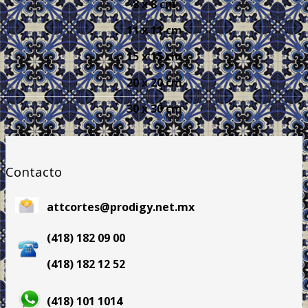
8 x 8 cm
11 x 11 cm
15 x 15 cm
20 x 20 cm
30 x 30 cm
Contacto
attcortes@prodigy.net.mx
(418) 182 09 00
(418) 182 12 52
(418) 101 1014