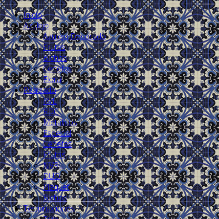
Inicio
Azulejo
Azulejo Decorado
Frutas
Bichos
Cenefas
Floral
Realzado
RVL
RDC
Metálicos
Especial
Cenefas
Frutas
NVRL
DUO
Plaquet
Bichos
Terminaciones
Trim