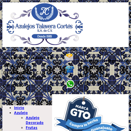
Calle
Distrito Federal # 8
talaveracortes@gmail.co
Zona Centro
(418) 182 09 00
Dolores Hidalgo C.I.N.
(418) 182 12 52
Guanajuato, México
(418) 101 1014
C.P. 37800
.
Inicio
Azulejo
Azulejo
Decorado
Frutas