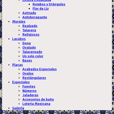
Rombos y triángulos
Flor de Liz
Astriado
Antiderrapante
Murales
Realzado
Talavera
Religiosos
Lavabos
Dona
Ovalado
Talavereado
Un solo color
Bases
Placas
Acabados Especiales
Ovalos
Rectángulares
Especiales
Fuentes
Números
Jaladeras
Accesorios de baño
Lotería Mexicana
Galería