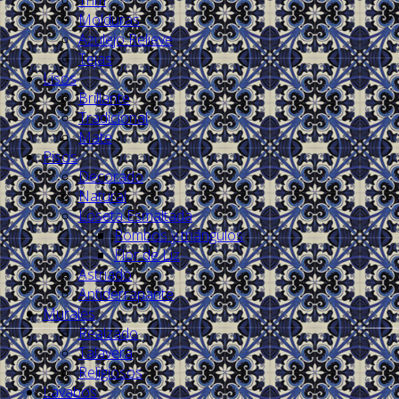
Molduras
Azulejo Relieve
Tejas
Lisos
Brillante
Tradicional
Mate
Pisos
Decorado
Natural
Loseta Esmaltada
Rombos y triángulos
Flor de Liz
Astriado
Antiderrapante
Murales
Realzado
Talavera
Religiosos
Lavabos