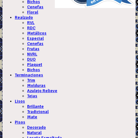
Bichos
Cenefas
Floral
Realzado
RVL
RDC
Metálicos
Especial
Cenefas
Frutas
NVRL
DUO
Plaquet
Bichos
Terminaciones
Trim
Molduras
Azulejo Relieve
Tejas
Lisos
Brillante
Tradicional
Mate
Pisos
Decorado
Natural
Loseta Esmaltada