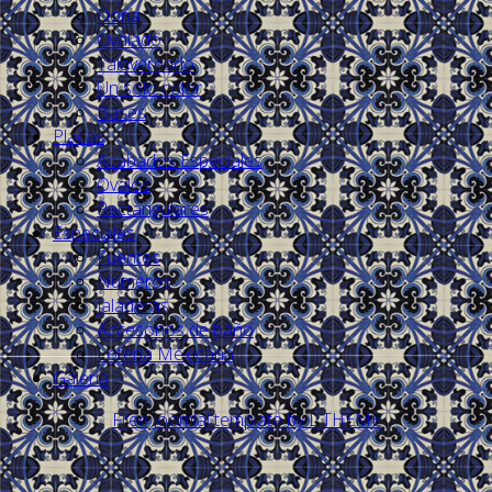
Dona
Ovalado
Talavereado
Un solo color
Bases
Placas
Acabados Especiales
Ovalos
Rectángulares
Especiales
Fuentes
Números
Jaladeras
Accesorios de baño
Lotería Mexicana
Galería
Free Joomla! template by L.THEME