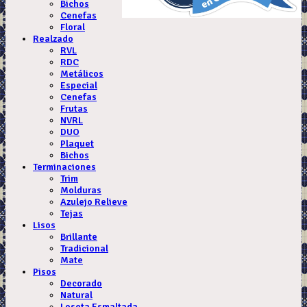
Bichos
Cenefas
Floral
Realzado
RVL
RDC
Metálicos
Especial
Cenefas
Frutas
NVRL
DUO
Plaquet
Bichos
Terminaciones
Trim
Molduras
Azulejo Relieve
Tejas
Lisos
Brillante
Tradicional
Mate
Pisos
Decorado
Natural
Loseta Esmaltada