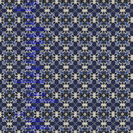
Floral
Realzado
RVL
RDC
Metálicos
Especial
Cenefas
Frutas
NVRL
DUO
Plaquet
Bichos
Terminaciones
Trim
Molduras
Azulejo Relieve
Tejas
Lisos
Brillante
Tradicional
Mate