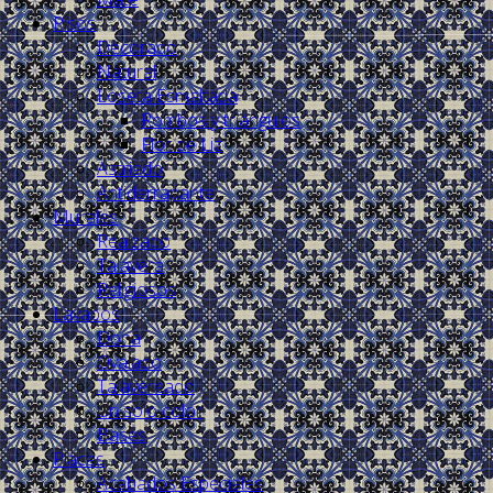
Pisos
Decorado
Natural
Loseta Esmaltada
Rombos y triángulos
Flor de Liz
Astriado
Antiderrapante
Murales
Realzado
Talavera
Religiosos
Lavabos
Dona
Ovalado
Talavereado
Un solo color
Bases
Placas
Acabados Especiales