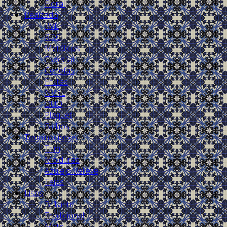
Floral
Realzado
RVL
RDC
Metálicos
Especial
Cenefas
Frutas
NVRL
DUO
Plaquet
Bichos
Terminaciones
Trim
Molduras
Azulejo Relieve
Tejas
Lisos
Brillante
Tradicional
Mate