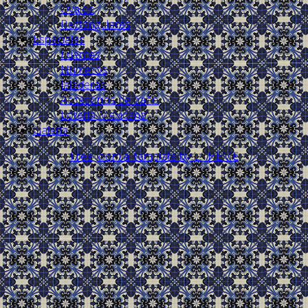
Ovalos
Rectángulares
Especiales
Fuentes
Números
Jaladeras
Accesorios de baño
Lotería Mexicana
Galería
Free Joomla! template by L.THEME