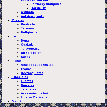
Rombos y triángulos
Flor de Liz
Astriado
Antiderrapante
Murales
Realzado
Talavera
Religiosos
Lavabos
Dona
Ovalado
Talavereado
Un solo color
Bases
Placas
Acabados Especiales
Ovalos
Rectángulares
Especiales
Fuentes
Números
Jaladeras
Accesorios de baño
Lotería Mexicana
Galería