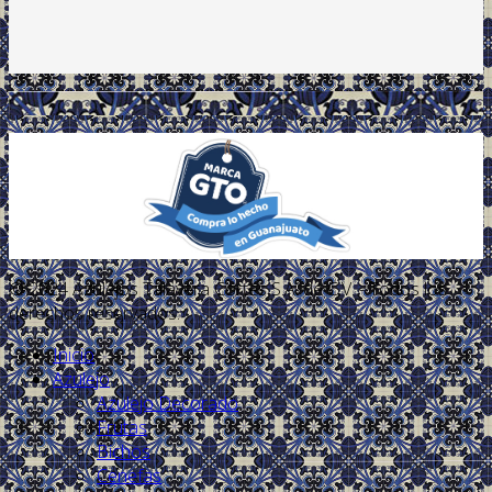
.
© 2024 Azulejos Talavera Cortés S.A. de C.V. - Todos los
derechos reservados.
Inicio
Azulejo
Azulejo Decorado
Frutas
Bichos
Cenefas