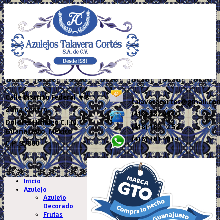
Calle
Distrito Federal # 8
talaveracortes@gmail.co
Zona Centro
(418) 182 09 00
Dolores Hidalgo C.I.N.
(418) 182 12 52
Guanajuato, México
(418) 101 1014
C.P. 37800
.
Inicio
Azulejo
Azulejo
Decorado
Frutas