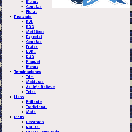
Bichos
Cenefas
Floral
Realzado
RVL
RDC
Metálicos
Especial
Cenefas
Frutas
NVRL
DUO
Plaquet
Bichos
Terminaciones
Trim
Molduras
Azulejo Relieve
Tejas
Lisos
Brillante
Tradicional
Mate
Pisos
Decorado
Natural
Loseta Esmaltada