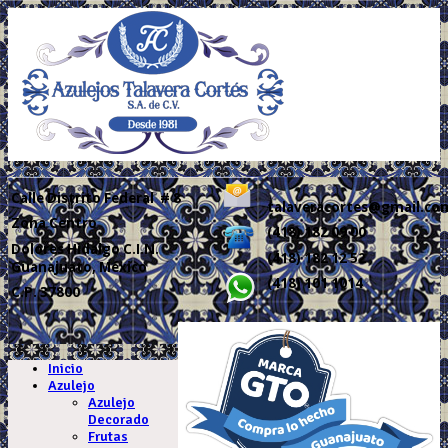
Calle
Distrito Federal # 8
talaveracortes@gmail.co
Zona Centro
(418) 182 09 00
Dolores Hidalgo C.I.N.
(418) 182 12 52
Guanajuato, México
(418) 101 1014
C.P. 37800
.
Inicio
Azulejo
Azulejo
Decorado
Frutas