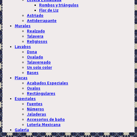
Rombos y triángulos
Flor de Liz
Astriado
Antiderrapante
Murales
Realzado
Talavera
Religiosos
Lavabos
Dona
Ovalado
Talavereado
Un solo color
Bases
Placas
Acabados Especiales
Ovalos
Rectángulares
Especiales
Fuentes
Números
Jaladeras
Accesorios de baño
Lotería Mexicana
Galería