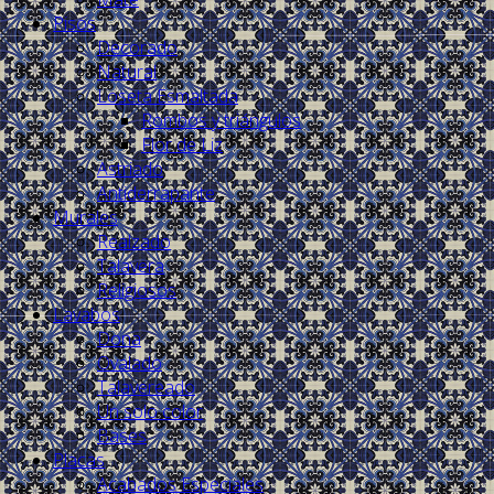
Pisos
Decorado
Natural
Loseta Esmaltada
Rombos y triángulos
Flor de Liz
Astriado
Antiderrapante
Murales
Realzado
Talavera
Religiosos
Lavabos
Dona
Ovalado
Talavereado
Un solo color
Bases
Placas
Acabados Especiales