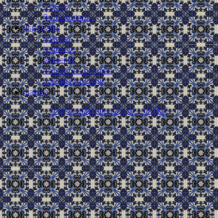
Ovalos
Rectángulares
Especiales
Fuentes
Números
Jaladeras
Accesorios de baño
Lotería Mexicana
Galería
Free Joomla! template by L.THEME