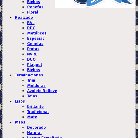
Bichos
Cenefas
Floral
Realzado
RVL
RDC
Metálicos
Especial
Cenefas
Frutas
NVRL
DUO
Plaquet
Bichos
Terminaciones
Trim
Molduras
Azulejo Relieve
Tejas
Lisos
Brillante
Tradicional
Mate
Pisos
Decorado
Natural
Loseta Esmaltada