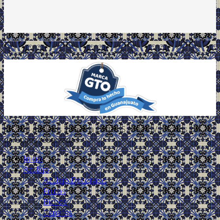
.
© 2024 Azulejos Talavera Cortés S.A. de C.V. - Todos los
derechos reservados.
Inicio
Azulejo
Azulejo Decorado
Frutas
Bichos
Cenefas