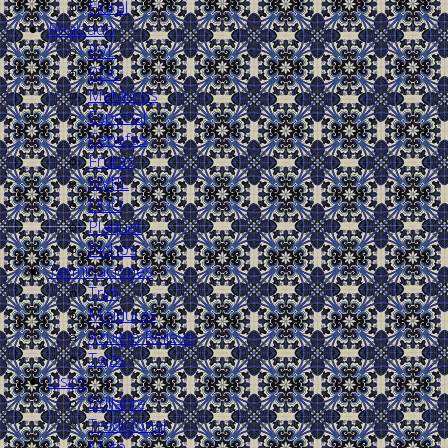
Floral
Realzado
RVL
RDC
Metálicos
Especial
Cenefas
Frutas
NVRL
DUO
Plaquet
Bichos
Terminaciones
Trim
Molduras
Azulejo Relieve
Tejas
Lisos
Brillante
Tradicional
Mate