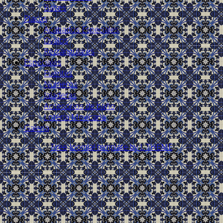
Bases
Placas
Acabados Especiales
Ovalos
Rectángulares
Especiales
Fuentes
Números
Jaladeras
Accesorios de baño
Lotería Mexicana
Galería
Free Joomla! template by L.THEME