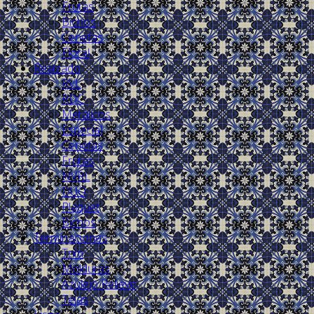
Frutas
Bichos
Cenefas
Floral
Realzado
RVL
RDC
Metálicos
Especial
Cenefas
Frutas
NVRL
DUO
Plaquet
Bichos
Terminaciones
Trim
Molduras
Azulejo Relieve
Tejas