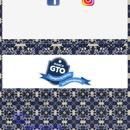
.
© 2024 Azulejos Talavera Cortés S.A. de C.V. - Todos los
derechos reservados.
Inicio
Azulejo
Azulejo Decorado