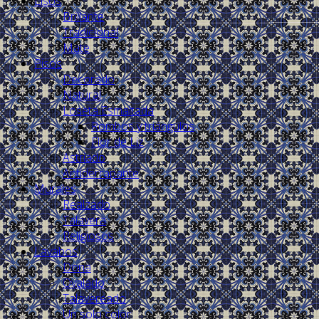
Lisos
Brillante
Tradicional
Mate
Pisos
Decorado
Natural
Loseta Esmaltada
Rombos y triángulos
Flor de Liz
Astriado
Antiderrapante
Murales
Realzado
Talavera
Religiosos
Lavabos
Dona
Ovalado
Talavereado
Un solo color