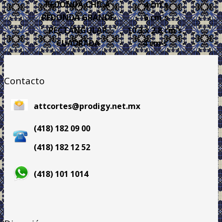
REDONDA CHICA
4 cm's
REDONDA GRANDE
6 cm's
RECTÁNGULAR
10.3 x 2.8 cm's
CUADRADA
4 cm's
Contacto
attcortes@prodigy.net.mx
(418) 182 09 00
(418) 182 12 52
(418) 101 1014