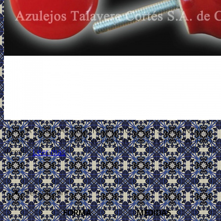
FORMA MEDIDAS REDONDA CHICA 4 cm's REDONDA
GRANDE 6 cm's RECTÁNGULAR 10.3 x 2.8 cm's CUADRADA
4 cm's ...
Leer más
Descripción
FORMA
MEDIDAS