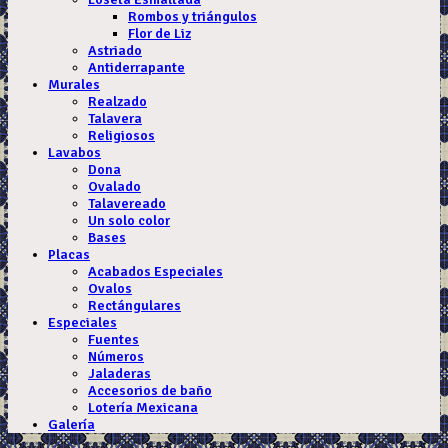
Rombos y triángulos
Flor de Liz
Astriado
Antiderrapante
Murales
Realzado
Talavera
Religiosos
Lavabos
Dona
Ovalado
Talavereado
Un solo color
Bases
Placas
Acabados Especiales
Ovalos
Rectángulares
Especiales
Fuentes
Números
Jaladeras
Accesorios de baño
Lotería Mexicana
Galería