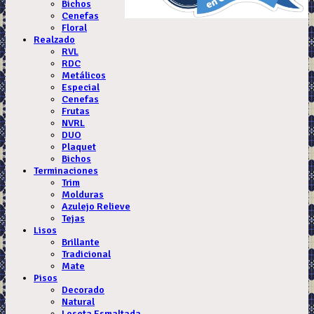
Bichos
Cenefas
Floral
Realzado
RVL
RDC
Metálicos
Especial
Cenefas
Frutas
NVRL
DUO
Plaquet
Bichos
Terminaciones
Trim
Molduras
Azulejo Relieve
Tejas
Lisos
Brillante
Tradicional
Mate
Pisos
Decorado
Natural
Loseta Esmaltada