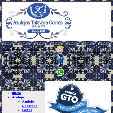
Calle
Distrito Federal # 8
talaveracortes@gmail.co
Zona Centro
(418) 182 09 00
Dolores Hidalgo C.I.N.
(418) 182 12 52
Guanajuato, México
(418) 101 1014
C.P. 37800
.
Inicio
Azulejo
Azulejo
Decorado
Frutas